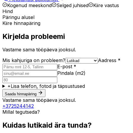
Kogenud meeskond
Selged juhised
Kiire vastus
Hind
Päringu alusel
Kiire hinnapäring
Kirjelda probleemi
Vastame sama tööpäeva jooksul.
Mis kahjuriga on probleem?
Aadress *
E-post *
Pindala (m2)
+
Lisa telefon, fotod ja täpsustused
Saada hinnapäring
Vastame sama tööpäeva jooksul.
+3725244142
Millal tegutseda?
Kuidas lutikaid ära tunda?