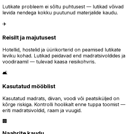
Lutikate probleem ei sõltu puhtusest — lutikad võivad
levida nendega kokku puutunud materjalide kaudu.
✈️
Reisilt ja majutusest
Hotellid, hostelid ja üürikorterid on peamised lutikate
leviku kohad. Lutikad peidavad end madratsivoldides ja
voodiraamil — tulevad kaasa reisikohvris.
🛋️
Kasutatud mööblist
Kasutatud madrats, diivan, voodi või peatsiküljed on
kõrge riskiga. Kontrolli hoolikalt enne tuppa toomist —
eriti madratsivoldid, raam ja vuugid.
🏢
Naabrite kaudu