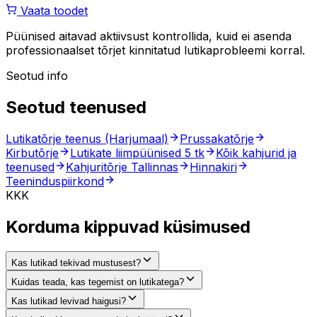
Vaata toodet
Püünised aitavad aktiivsust kontrollida, kuid ei asenda
professionaalset tõrjet kinnitatud lutikaprobleemi korral.
Seotud info
Seotud teenused
Lutikatõrje teenus (Harjumaal)
Prussakatõrje
Kirbutõrje
Lutikate liimpüünised 5 tk
Kõik kahjurid ja
teenused
Kahjuritõrje Tallinnas
Hinnakiri
Teeninduspiirkond
KKK
Korduma kippuvad küsimused
Kas lutikad tekivad mustusest?
Kuidas teada, kas tegemist on lutikatega?
Kas lutikad levivad haigusi?