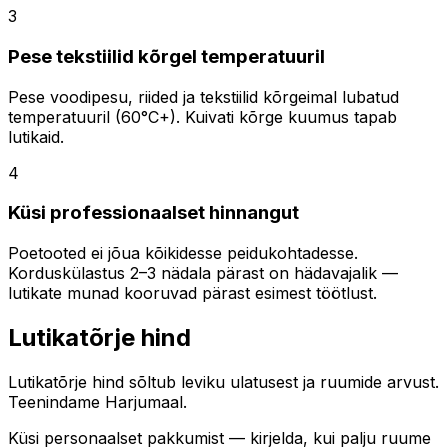
3
Pese tekstiilid kõrgel temperatuuril
Pese voodipesu, riided ja tekstiilid kõrgeimal lubatud
temperatuuril (60°C+). Kuivati kõrge kuumus tapab
lutikaid.
4
Küsi professionaalset hinnangut
Poetooted ei jõua kõikidesse peidukohtadesse.
Korduskülastus 2–3 nädala pärast on hädavajalik —
lutikate munad kooruvad pärast esimest töötlust.
Lutikatõrje hind
Lutikatõrje hind sõltub leviku ulatusest ja ruumide arvust.
Teenindame Harjumaal.
Küsi personaalset pakkumist — kirjelda, kui palju ruume