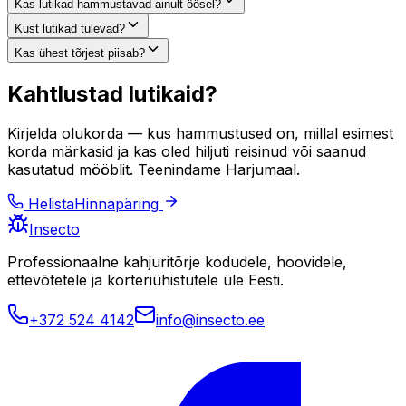
Kas lutikad hammustavad ainult öösel?
Kust lutikad tulevad?
Kas ühest tõrjest piisab?
Kahtlustad lutikaid?
Kirjelda olukorda — kus hammustused on, millal esimest
korda märkasid ja kas oled hiljuti reisinud või saanud
kasutatud mööblit. Teenindame Harjumaal.
Helista
Hinnapäring
Insecto
Professionaalne kahjuritõrje kodudele, hoovidele,
ettevõtetele ja korteriühistutele üle Eesti.
+372 524 4142
info@insecto.ee