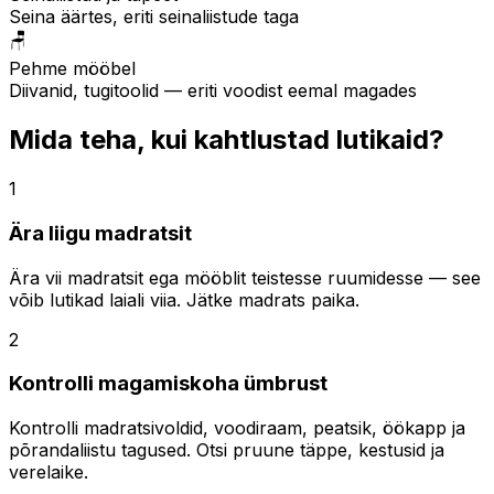
Seina äärtes, eriti seinaliistude taga
🪑
Pehme mööbel
Diivanid, tugitoolid — eriti voodist eemal magades
Mida teha, kui kahtlustad lutikaid?
1
Ära liigu madratsit
Ära vii madratsit ega mööblit teistesse ruumidesse — see
võib lutikad laiali viia. Jätke madrats paika.
2
Kontrolli magamiskoha ümbrust
Kontrolli madratsivoldid, voodiraam, peatsik, öökapp ja
põrandaliistu tagused. Otsi pruune täppe, kestusid ja
verelaike.