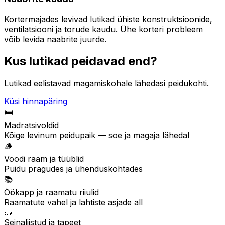
Kortermajades levivad lutikad ühiste konstruktsioonide,
ventilatsiooni ja torude kaudu. Ühe korteri probleem
võib levida naabrite juurde.
Kus lutikad peidavad end?
Lutikad eelistavad magamiskohale lähedasi peidukohti.
Küsi hinnapäring
🛏️
Madratsivoldid
Kõige levinum peidupaik — soe ja magaja lähedal
🪵
Voodi raam ja tüüblid
Puidu pragudes ja ühenduskohtades
📚
Öökapp ja raamatu riiulid
Raamatute vahel ja lahtiste asjade all
🧱
Seinaliistud ja tapeet