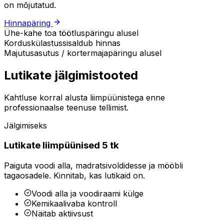
on mõjutatud.
Hinnapäring
Ühe-kahe toa töötlus
päringu alusel
Korduskülastus
sisaldub hinnas
Majutusasutus / kortermaja
päringu alusel
Lutikate jälgimistooted
Kahtluse korral alusta liimpüünistega enne
professionaalse teenuse tellimist.
Jälgimiseks
Lutikate liimpüünised 5 tk
Paiguta voodi alla, madratsivoldidesse ja mööbli
tagaosadele. Kinnitab, kas lutikaid on.
Voodi alla ja voodiraami külge
Kemikaalivaba kontroll
Näitab aktiivsust