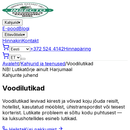
Kahjurid
▾
E-pood
Blogi
Ettevõttele
▾
Hinnakiri
Kontakt
+372 524 4142
Hinnapäring
Avaleht
/
Kahjurid ja teenused
/
Voodilutikad
NB! Lutikatõrje ainult Harjumaal
Kahjurite juhend
Voodilutikad
Voodilutikad levivad kiiresti ja võivad koju jõuda reisilt,
hotellist, kasutatud mööblist, ühistranspordist või teisest
korterist. Lutikate probleem ei sõltu kodu puhtusest —
ka luksushotellides esineb lutikaid.
Helista
Küsi pakkumist