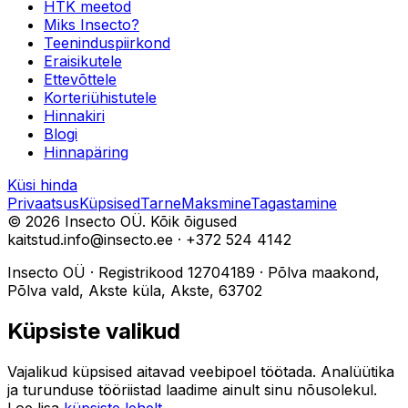
HTK meetod
Miks Insecto?
Teeninduspiirkond
Eraisikutele
Ettevõttele
Korteriühistutele
Hinnakiri
Blogi
Hinnapäring
Küsi hinda
Privaatsus
Küpsised
Tarne
Maksmine
Tagastamine
©
2026
Insecto OÜ.
Kõik õigused
kaitstud.
info@insecto.ee · +372 524 4142
Insecto OÜ
·
Registrikood
12704189
·
Põlva maakond,
Põlva vald, Akste küla, Akste, 63702
Küpsiste valikud
Vajalikud küpsised aitavad veebipoel töötada. Analüütika
ja turunduse tööriistad laadime ainult sinu nõusolekul.
Loe lisa
küpsiste lehelt
.