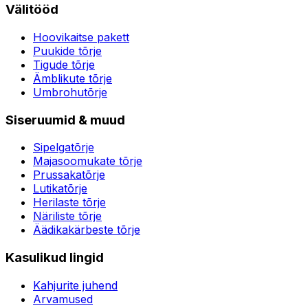
Välitööd
Hoovikaitse pakett
Puukide tõrje
Tigude tõrje
Ämblikute tõrje
Umbrohutõrje
Siseruumid & muud
Sipelgatõrje
Majasoomukate tõrje
Prussakatõrje
Lutikatõrje
Herilaste tõrje
Näriliste tõrje
Äädikakärbeste tõrje
Kasulikud lingid
Kahjurite juhend
Arvamused