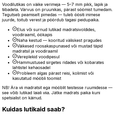
Voodilutikas on väike verimeja — 5–7 mm pikk, lapik ja
tiibadeta. Värvus on pruunikas, pärast söömist tumedam.
Tegutseb peamiselt pimedas — tuleb öösiti inimese
juurde, toitub verest ja pöördub tagasi peidupaika.
Elus või surnud lutikad madratsivoldides,
voodiraamil, öökapis
Naha kestud — kooritud väliskest pragudes
Väikesed roosakaspunased või mustad täpid
madratsil ja voodiraamil
Vereplekid voodipesul
Hammustused sirgetes ridades või kobarates
lahtistel kehaosadel
Probleem algas pärast reisi, kolimist või
kasutatud mööbli toomist
NB! Ära vii madratsit ega mööblit teistesse ruumidesse —
see võib lutikad laiali viia. Jätke madrats paika kuni
spetsialist on käinud.
Kuidas lutikaid saab?