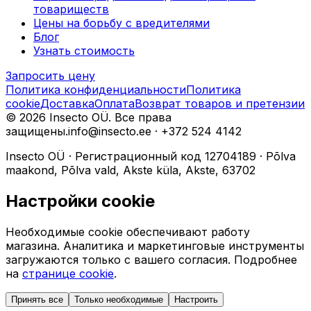
товариществ
Цены на борьбу с вредителями
Блог
Узнать стоимость
Запросить цену
Политика конфиденциальности
Политика
cookie
Доставка
Оплата
Возврат товаров и претензии
©
2026
Insecto OÜ.
Все права
защищены.
info@insecto.ee · +372 524 4142
Insecto OÜ
·
Регистрационный код
12704189
·
Põlva
maakond, Põlva vald, Akste küla, Akste, 63702
Настройки cookie
Необходимые cookie обеспечивают работу
магазина. Аналитика и маркетинговые инструменты
загружаются только с вашего согласия. Подробнее
на
странице cookie
.
Принять все
Только необходимые
Настроить