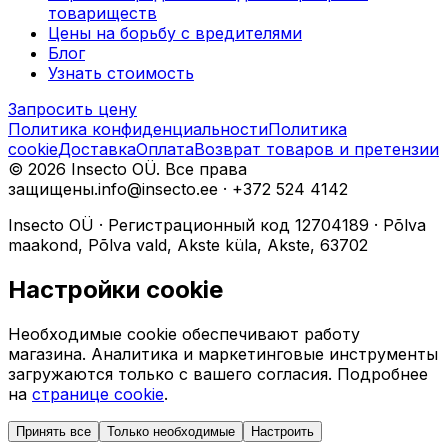
товариществ
Цены на борьбу с вредителями
Блог
Узнать стоимость
Запросить цену
Политика конфиденциальности
Политика
cookie
Доставка
Оплата
Возврат товаров и претензии
©
2026
Insecto OÜ.
Все права
защищены.
info@insecto.ee · +372 524 4142
Insecto OÜ
·
Регистрационный код
12704189
·
Põlva
maakond, Põlva vald, Akste küla, Akste, 63702
Настройки cookie
Необходимые cookie обеспечивают работу
магазина. Аналитика и маркетинговые инструменты
загружаются только с вашего согласия. Подробнее
на
странице cookie
.
Принять все
Только необходимые
Настроить