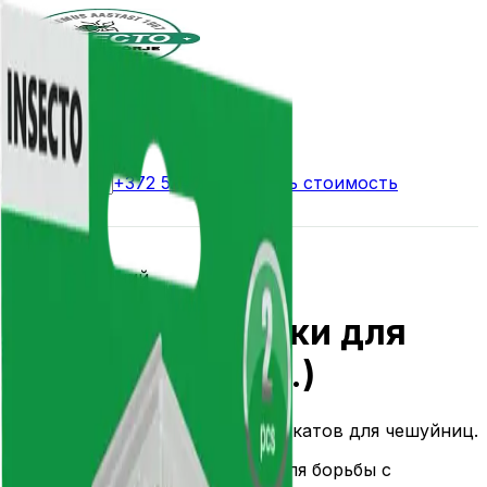
Вредители
▾
Магазин
Блог
Для бизнеса
▾
Цены
Контакты
+372 524 4142
Узнать стоимость
Назад
Для помещений
Клеевые ловушки для
чешуйниц (6 шт.)
Контрольные ловушки без химикатов для чешуйниц.
Практичное средство для борьбы с