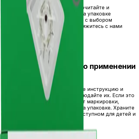
вредителями
Перед применением прочитайте и
соблюдайте инструкцию на упаковке
Если вам нужна помощь с выбором
подходящего средства, свяжитесь с нами
16.00
€
В корзину
Важная информация о применении
и безопасности
Перед применением прочитайте инструкцию и
маркировку на упаковке и соблюдайте их. Если это
краткое описание отличается от маркировки,
приоритет имеет маркировка на упаковке. Храните
и используйте средство в недоступном для детей и
домашних животных месте.
Insecto