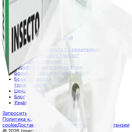
Обработка от ос
Борьба с грызунами
Борьба с дрозофилами
Полезные ссылки
Справочник вредителей
Отзывы клиентов
Комплексная борьба с вредителями
Почему выбирают Insecto?
Зона обслуживания
Борьба с вредителями дома
Борьба с вредителями для бизнеса
Борьба с вредителями для квартирных
товариществ
Цены на борьбу с вредителями
Блог
Узнать стоимость
Запросить цену
Политика конфиденциальности
Политика
cookie
Доставка
Оплата
Возврат товаров и претензии
©
2026
Insecto OÜ.
Все права