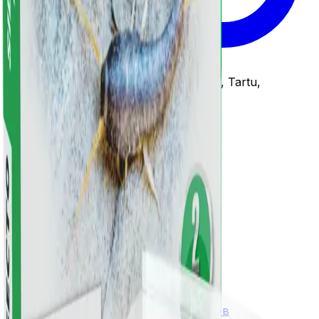
Зона обслуживания
:
Tallinn, Harjumaa, Tartu,
Tartumaa, Eesti
Наружные работы
Комплексная защита участка
Обработка участка от клещей
Борьба со слизнями
Обработка от пауков
Обработка от сорняков
Помещения и другое
Обработка от муравьев
Обработка от чешуйниц
Обработка от тараканов
Обработка от постельных клопов