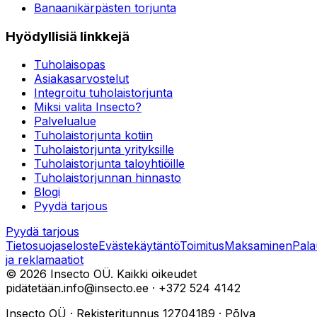
Banaanikärpästen torjunta
Hyödyllisiä linkkejä
Tuholaisopas
Asiakasarvostelut
Integroitu tuholaistorjunta
Miksi valita Insecto?
Palvelualue
Tuholaistorjunta kotiin
Tuholaistorjunta yrityksille
Tuholaistorjunta taloyhtiöille
Tuholaistorjunnan hinnasto
Blogi
Pyydä tarjous
Pyydä tarjous
Tietosuojaseloste
Evästekäytäntö
Toimitus
Maksaminen
Pala
ja reklamaatiot
©
2026
Insecto OÜ.
Kaikki oikeudet
pidätetään.
info@insecto.ee · +372 524 4142
Insecto OÜ
·
Rekisteritunnus
12704189
·
Põlva