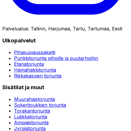
Palvelualue
:
Tallinn, Harjumaa, Tartu, Tartumaa, Eesti
Ulkopalvelut
Pihasuojauspaketti
Punkkitorjunta pihoille ja puutarhoihin
Etanatorjunta
Hämähäkkitorjunta
Rikkakasvien torjunta
Sisätilat ja muut
Muurahaistorjunta
Sokeritoukkien torjunta
Torakantorjunta
Lutikkatorjunta
Ampiaistorjunta
Jyrsijätorjunta