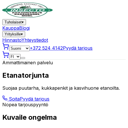
Tuholaiset
▾
Kauppa
Blogi
Yrityksille
▾
Hinnasto
Yhteystiedot
+372 524 4142
Pyydä tarjous
Ammattimainen palvelu
Etanatorjunta
Suojaa puutarha, kukkapenkit ja kasvihuone etanoilta.
Soita
Pyydä tarjous
Nopea tarjouspyyntö
Kuvaile ongelma