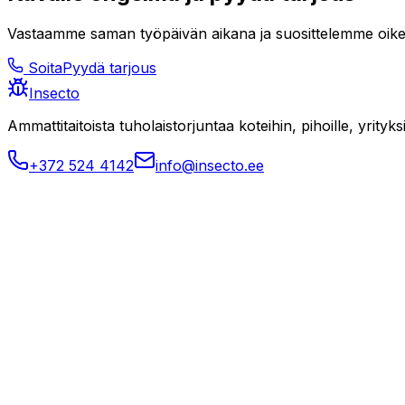
Vastaamme saman työpäivän aikana ja suosittelemme oike
Soita
Pyydä tarjous
Insecto
Ammattitaitoista tuholaistorjuntaa koteihin, pihoille, yrityksi
+372 524 4142
info@insecto.ee