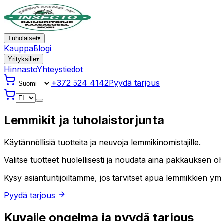
Tuholaiset
▾
Kauppa
Blogi
Yrityksille
▾
Hinnasto
Yhteystiedot
+372 524 4142
Pyydä tarjous
Lemmikit ja tuholaistorjunta
Käytännöllisiä tuotteita ja neuvoja lemmikinomistajille.
Valitse tuotteet huolellisesti ja noudata aina pakkauksen oh
Kysy asiantuntijoiltamme, jos tarvitset apua lemmikkien ym
Pyydä tarjous
Kuvaile ongelma ja pyydä tarjous