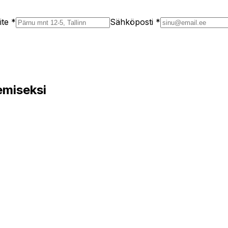
ite *
Sähköposti *
emiseksi