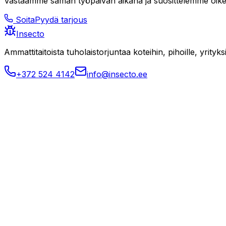
Vastaamme saman työpäivän aikana ja suosittelemme oike
Soita
Pyydä tarjous
Insecto
Ammattitaitoista tuholaistorjuntaa koteihin, pihoille, yrityksi
+372 524 4142
info@insecto.ee