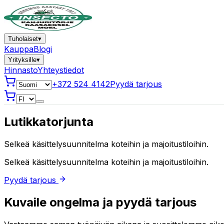
Tuholaiset
▾
Kauppa
Blogi
Yrityksille
▾
Hinnasto
Yhteystiedot
+372 524 4142
Pyydä tarjous
Lutikkatorjunta
Selkeä käsittelysuunnitelma koteihin ja majoitustiloihin.
Selkeä käsittelysuunnitelma koteihin ja majoitustiloihin.
Pyydä tarjous
Kuvaile ongelma ja pyydä tarjous