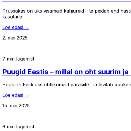
Prussakas on üks visamaid kahjureid – ta peidab end hästi, p
kasutada.
Loe edasi →
2. mai 2025
·
7
min lugemist
Puugid Eestis – millal on oht suurim ja
Puuk on Eesti üks ohtlikumaid parasiite. Ta levitab puukentse
Loe edasi →
15. mai 2025
·
6
min lugemist