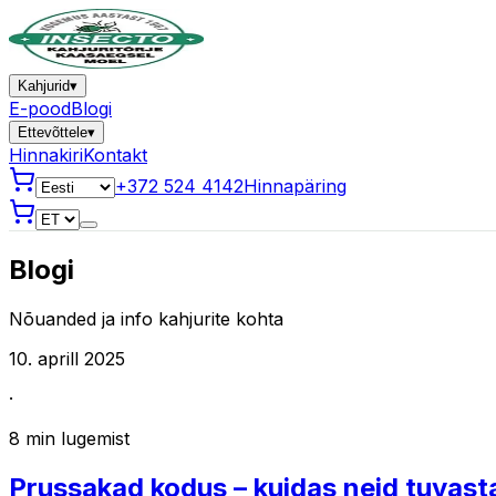
Kahjurid
▾
E-pood
Blogi
Ettevõttele
▾
Hinnakiri
Kontakt
+372 524 4142
Hinnapäring
Blogi
Nõuanded ja info kahjurite kohta
10. aprill 2025
·
8
min lugemist
Prussakad kodus – kuidas neid tuvasta