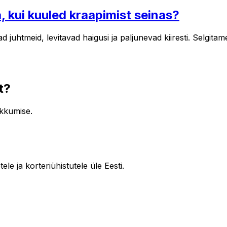
a, kui kuuled kraapimist seinas?
htmeid, levitavad haigusi ja paljunevad kiiresti. Selgitame, k
t?
akkumise.
le ja korteriühistutele üle Eesti.