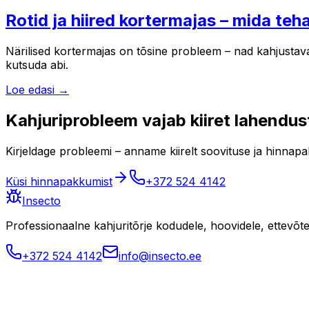
Rotid ja hiired kortermajas – mida teh
Närilised kortermajas on tõsine probleem – nad kahjustavad ju
kutsuda abi.
Loe edasi →
Kahjuriprobleem vajab kiiret lahendus
Kirjeldage probleemi – anname kiirelt soovituse ja hinnap
Küsi hinnapakkumist
+372 524 4142
Insecto
Professionaalne kahjuritõrje kodudele, hoovidele, ettevõtete
+372 524 4142
info@insecto.ee