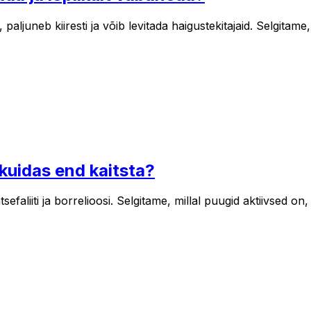
aljuneb kiiresti ja võib levitada haigustekitajaid. Selgitame
 kuidas end kaitsta?
faliiti ja borrelioosi. Selgitame, millal puugid aktiivsed on,