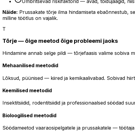
Ümbritsevad riskifaktorid — avad, toidujäägid, nii
Näide:
Prussakate tõrje ilma hindamiseta ebaõnnestub, sest
milline töötlus on vajalik.
T
Tõrje — õige meetod õige probleemi jaoks
Hindamine annab selge pildi — tõrjefaasis valime sobiva m
Mehaanilised meetodid
Lõksud, püünised — kiired ja kemikaalivabad. Sobivad hiirt
Keemilised meetodid
Insektitsiidid, rodentitsiidid ja professionaalsed söödad s
Bioloogilised meetodid
Söödameetod vaaraosipelgatele ja prussakatele — töötaja 