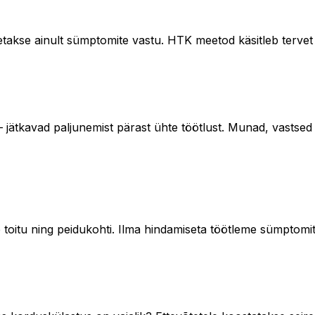
setakse ainult sümptomite vastu. HTK meetod käsitleb tervet
— jätkavad paljunemist pärast ühte töötlust. Munad, vastse
b toitu ning peidukohti. Ilma hindamiseta töötleme sümptomit,