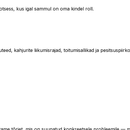
tsess, kus igal sammul on oma kindel roll.
d, kahjurite liikumisrajad, toitumisallikad ja pesitsuspiirk
tame tõrjet, mis on suunatud konkreetsele probleemile — m