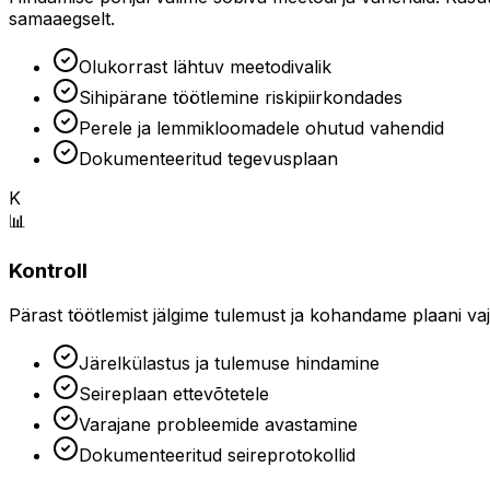
samaaegselt.
Olukorrast lähtuv meetodivalik
Sihipärane töötlemine riskipiirkondades
Perele ja lemmikloomadele ohutud vahendid
Dokumenteeritud tegevusplaan
K
📊
Kontroll
Pärast töötlemist jälgime tulemust ja kohandame plaani vaj
Järelkülastus ja tulemuse hindamine
Seireplaan ettevõtetele
Varajane probleemide avastamine
Dokumenteeritud seireprotokollid