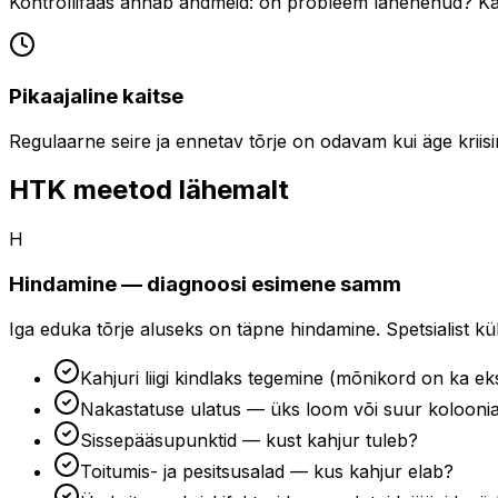
Kontrollifaas annab andmeid: on probleem lahenenud? Kas
Pikaajaline kaitse
Regulaarne seire ja ennetav tõrje on odavam kui äge kriisir
HTK meetod lähemalt
H
Hindamine — diagnoosi esimene samm
Iga eduka tõrje aluseks on täpne hindamine. Spetsialist kül
Kahjuri liigi kindlaks tegemine (mõnikord on ka eks
Nakastatuse ulatus — üks loom või suur kolooni
Sissepääsupunktid — kust kahjur tuleb?
Toitumis- ja pesitsusalad — kus kahjur elab?