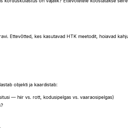
 korduskülastus on vajalik? Ettevõtetele koostatakse seir
avi. Ettevõtted, kes kasutavad HTK meetodit, hoiavad kahjuri
astab objekti ja kaardistab:
itusi — hiir vs. rott, kodusipelgas vs. vaaraosipelgas)
a?