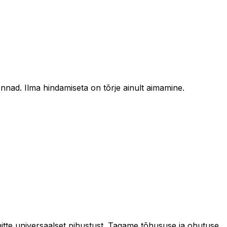
onnad. Ilma hindamiseta on tõrje ainult aimamine.
itte universaalset pihustust. Tagame tõhususe ja ohutuse