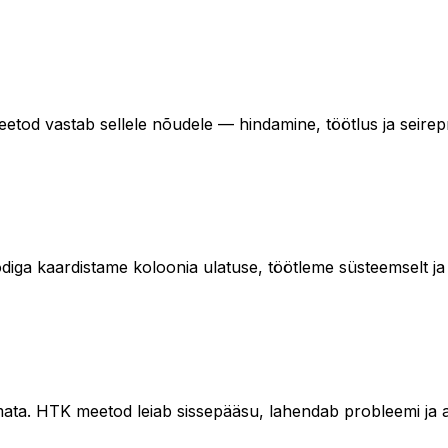
od vastab sellele nõudele — hindamine, töötlus ja seirepr
diga kaardistame koloonia ulatuse, töötleme süsteemselt ja h
ata. HTK meetod leiab sissepääsu, lahendab probleemi ja 