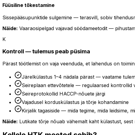
Füüsiline tõkestamine
Sissepääsupunktide sulgemine — terasvill, sobiv tihendusm
Näide:
Vaaraosipelgad vajavad söödameetodit — pihustamin
K
Kontroll — tulemus peab püsima
Pärast töötlemist on vaja veenduda, et lahendus on toiminu
Järelkülastus 1–4 nädala pärast — vaatame tule
Seireplaan ettevõtetele — regulaarsed kontrollid v
Seireprotokollid HACCP-nõuete järgi
Vajadusel korduskülastus ja tõrje kohandamine
Kirjalik tagasiside — mida tegime, mida leidsime, 
Näide:
Lutikate tõrje nõuab vähemalt kaht külastust, sest 
Kellele HTK meetod sobib?