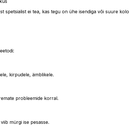
skus
 spetsialist ei tea, kas tegu on ühe isendiga või suure kolo
eetodi:
ele, kirpudele, ämblikele.
uuremate probleemide korral.
viib mürgi ise pesasse.