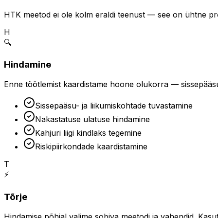
HTK meetod ei ole kolm eraldi teenust — see on ühtne pro
H
🔍
Hindamine
Enne töötlemist kaardistame hoone olukorra — sissepääsutee
Sissepääsu- ja liikumiskohtade tuvastamine
Nakastatuse ulatuse hindamine
Kahjuri liigi kindlaks tegemine
Riskipiirkondade kaardistamine
T
⚡
Tõrje
Hindamise põhjal valime sobiva meetodi ja vahendid. Kasu