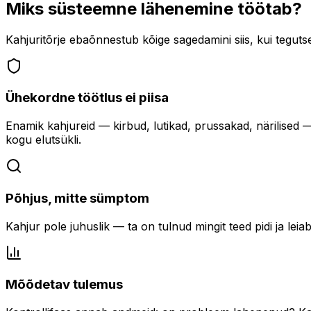
Miks süsteemne lähenemine töötab?
Kahjuritõrje ebaõnnestub kõige sagedamini siis, kui tegut
Ühekordne töötlus ei piisa
Enamik kahjureid — kirbud, lutikad, prussakad, närilised 
kogu elutsükli.
Põhjus, mitte sümptom
Kahjur pole juhuslik — ta on tulnud mingit teed pidi ja leia
Mõõdetav tulemus