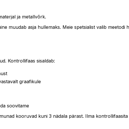
aterjal ja metallvõrk.
e muudab asja hullemaks. Meie spetsialist valib meetodi h
d. Kontrollifaas sisaldab:
must
astavalt graafikule
mida soovitame
munad kooruvad kuni 3 nädala pärast. Ilma kontrollifaasita 