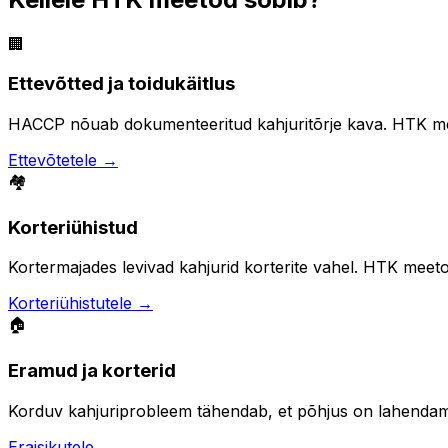
🏢
Ettevõtted ja toidukäitlus
HACCP nõuab dokumenteeritud kahjuritõrje kava. HTK meet
Ettevõtetele →
🏘️
Korteriühistud
Kortermajades levivad kahjurid korterite vahel. HTK meeto
Korteriühistutele →
🏠
Eramud ja korterid
Korduv kahjuriprobleem tähendab, et põhjus on lahendam
Eraisikutele →