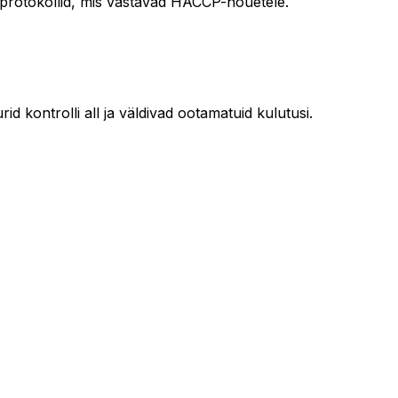
eprotokollid, mis vastavad HACCP-nõuetele.
d kontrolli all ja väldivad ootamatuid kulutusi.