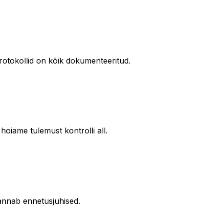
otokollid on kõik dokumenteeritud.
oiame tulemust kontrolli all.
annab ennetusjuhised.