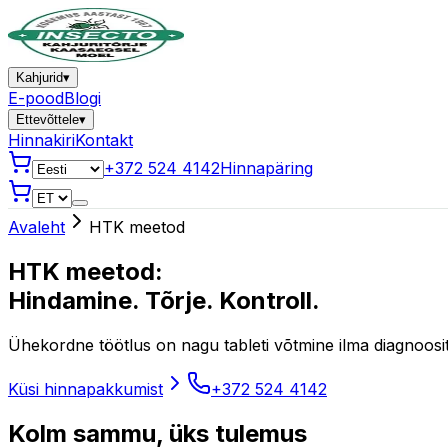
Kahjurid
▾
E-pood
Blogi
Ettevõttele
▾
Hinnakiri
Kontakt
+372 524 4142
Hinnapäring
Avaleht
HTK meetod
HTK meetod:
Hindamine. Tõrje. Kontroll.
Ühekordne töötlus on nagu tableti võtmine ilma diagnoosi
Küsi hinnapakkumist
+372 524 4142
Kolm sammu, üks tulemus