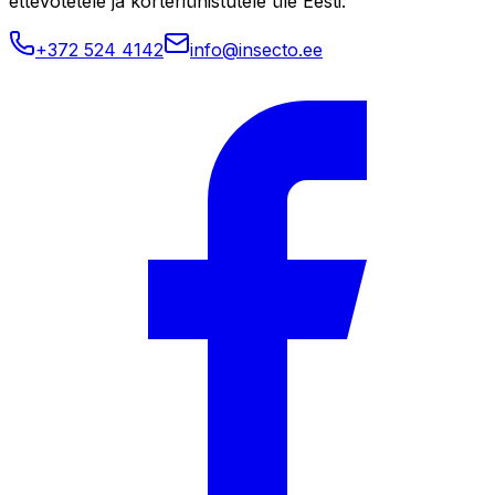
ettevõtetele ja korteriühistutele üle Eesti.
+372 524 4142
info@insecto.ee