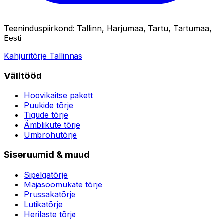
Teeninduspiirkond
:
Tallinn, Harjumaa, Tartu, Tartumaa,
Eesti
Kahjuritõrje Tallinnas
Välitööd
Hoovikaitse pakett
Puukide tõrje
Tigude tõrje
Ämblikute tõrje
Umbrohutõrje
Siseruumid & muud
Sipelgatõrje
Majasoomukate tõrje
Prussakatõrje
Lutikatõrje
Herilaste tõrje