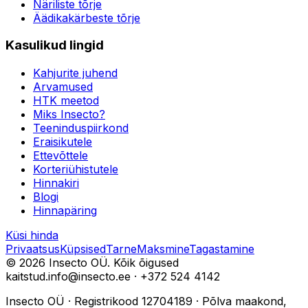
Näriliste tõrje
Äädikakärbeste tõrje
Kasulikud lingid
Kahjurite juhend
Arvamused
HTK meetod
Miks Insecto?
Teeninduspiirkond
Eraisikutele
Ettevõttele
Korteriühistutele
Hinnakiri
Blogi
Hinnapäring
Küsi hinda
Privaatsus
Küpsised
Tarne
Maksmine
Tagastamine
©
2026
Insecto OÜ.
Kõik õigused
kaitstud.
info@insecto.ee · +372 524 4142
Insecto OÜ
·
Registrikood
12704189
·
Põlva maakond,