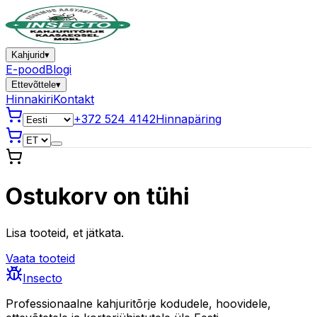
Kahjurid
▾
E-pood
Blogi
Ettevõttele
▾
Hinnakiri
Kontakt
+372 524 4142
Hinnapäring
Ostukorv on tühi
Lisa tooteid, et jätkata.
Vaata tooteid
Insecto
Professionaalne kahjuritõrje kodudele, hoovidele,