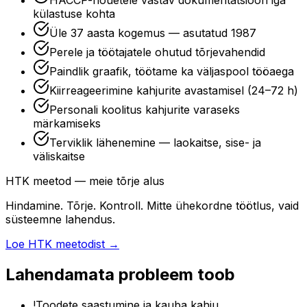
HACCP-nõuetele vastav dokumentatsioon iga
külastuse kohta
Üle 37 aasta kogemus — asutatud 1987
Perele ja töötajatele ohutud tõrjevahendid
Paindlik graafik, töötame ka väljaspool tööaega
Kiirreageerimine kahjurite avastamisel (24–72 h)
Personali koolitus kahjurite varaseks
märkamiseks
Terviklik lähenemine — laokaitse, sise- ja
väliskaitse
HTK meetod — meie tõrje alus
Hindamine. Tõrje. Kontroll. Mitte ühekordne töötlus, vaid
süsteemne lahendus.
Loe HTK meetodist →
Lahendamata probleem toob
!
Toodete saastumine ja kauba kahju