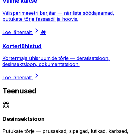
Väline kaitse
Välisperimeeetri barjäär — näriliste söödajaamad,
putukate tõrje fassaadil ja hoovis.
Loe lähemalt
🏘️
Korteriühistud
Kortermaja ühisruumide tõrje — deratisatsioon,
desinsektsioon, dokumentatsioon.
Loe lähemalt
Teenused
Desinsektsioon
Putukate tõrje — prussakad, sipelgad, lutikad, kärbsed,