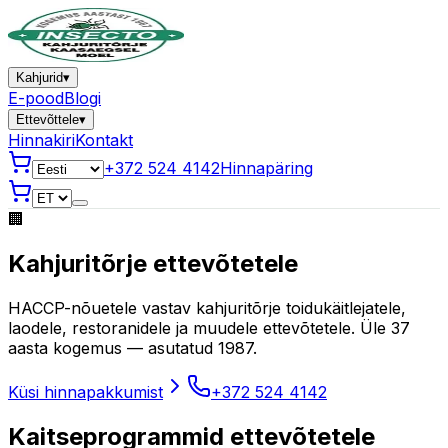
Kahjurid
▾
E-pood
Blogi
Ettevõttele
▾
Hinnakiri
Kontakt
+372 524 4142
Hinnapäring
🏢
Kahjuritõrje ettevõtetele
HACCP-nõuetele vastav kahjuritõrje toidukäitlejatele,
laodele, restoranidele ja muudele ettevõtetele. Üle 37
aasta kogemus — asutatud 1987.
Küsi hinnapakkumist
+372 524 4142
Kaitseprogrammid ettevõtetele