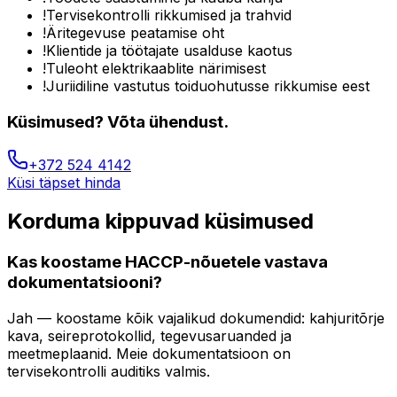
!
Tervisekontrolli rikkumised ja trahvid
!
Äritegevuse peatamise oht
!
Klientide ja töötajate usalduse kaotus
!
Tuleoht elektrikaablite närimisest
!
Juriidiline vastutus toiduohutusse rikkumise eest
Küsimused? Võta ühendust.
+372 524 4142
Küsi täpset hinda
Korduma kippuvad küsimused
Kas koostame HACCP-nõuetele vastava
dokumentatsiooni?
Jah — koostame kõik vajalikud dokumendid: kahjuritõrje
kava, seireprotokollid, tegevusaruanded ja
meetmeplaanid. Meie dokumentatsioon on
tervisekontrolli auditiks valmis.