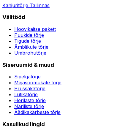
Kahjuritõrje Tallinnas
Välitööd
Hoovikaitse pakett
Puukide tõrje
Tigude tõrje
Ämblikute tõrje
Umbrohutõrje
Siseruumid & muud
Sipelgatõrje
Majasoomukate tõrje
Prussakatõrje
Lutikatõrje
Herilaste tõrje
Näriliste tõrje
Äädikakärbeste tõrje
Kasulikud lingid