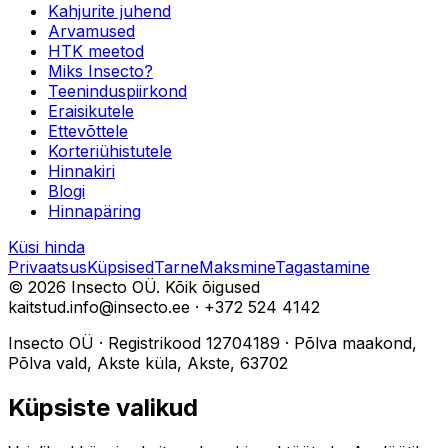
Kahjurite juhend
Arvamused
HTK meetod
Miks Insecto?
Teeninduspiirkond
Eraisikutele
Ettevõttele
Korteriühistutele
Hinnakiri
Blogi
Hinnapäring
Küsi hinda
Privaatsus
Küpsised
Tarne
Maksmine
Tagastamine
©
2026
Insecto OÜ.
Kõik õigused
kaitstud.
info@insecto.ee · +372 524 4142
Insecto OÜ
·
Registrikood
12704189
·
Põlva maakond,
Põlva vald, Akste küla, Akste, 63702
Küpsiste valikud