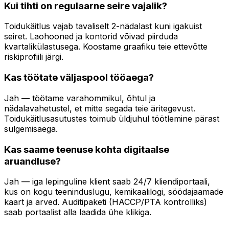
Kui tihti on regulaarne seire vajalik?
Toidukäitlus vajab tavaliselt 2-nädalast kuni igakuist
seiret. Laohooned ja kontorid võivad piirduda
kvartalikülastusega. Koostame graafiku teie ettevõtte
riskiprofiili järgi.
Kas töötate väljaspool tööaega?
Jah — töötame varahommikul, õhtul ja
nädalavahetustel, et mitte segada teie äritegevust.
Toidukäitlusasutustes toimub üldjuhul töötlemine pärast
sulgemisaega.
Kas saame teenuse kohta digitaalse
aruandluse?
Jah — iga lepinguline klient saab 24/7 kliendiportaali,
kus on kogu teeninduslugu, kemikaalilogi, söödajaamade
kaart ja arved. Auditipaketi (HACCP/PTA kontrolliks)
saab portaalist alla laadida ühe klikiga.