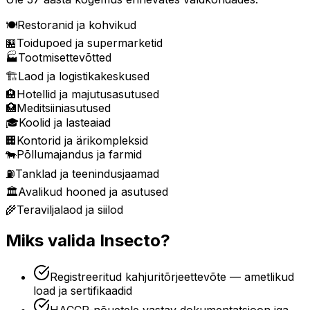
🍽️
Restoranid ja kohvikud
🏪
Toidupoed ja supermarketid
🏭
Tootmisettevõtted
🏗️
Laod ja logistikakeskused
🏨
Hotellid ja majutusasutused
🏥
Meditsiiniasutused
🎓
Koolid ja lasteaiad
🏢
Kontorid ja ärikompleksid
🐄
Põllumajandus ja farmid
⛽
Tanklad ja teenindusjaamad
🏛️
Avalikud hooned ja asutused
🌾
Teraviljalaod ja siilod
Miks valida Insecto?
Registreeritud kahjuritõrjeettevõte — ametlikud
load ja sertifikaadid