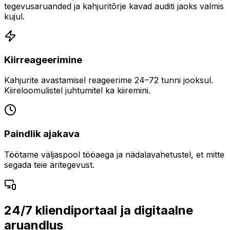
tegevusaruanded ja kahjuritõrje kavad auditi jaoks valmis
kujul.
Kiirreageerimine
Kahjurite avastamisel reageerime 24–72 tunni jooksul.
Kiireloomulistel juhtumitel ka kiiremini.
Paindlik ajakava
Töötame väljaspool tööaega ja nädalavahetustel, et mitte
segada teie äritegevust.
24/7 kliendiportaal ja digitaalne
aruandlus