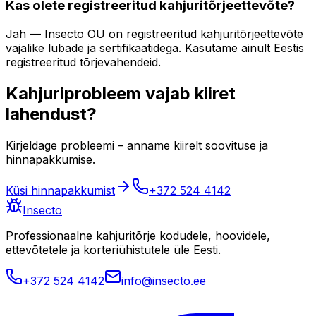
Kas olete registreeritud kahjuritõrjeettevõte?
Jah — Insecto OÜ on registreeritud kahjuritõrjeettevõte
vajalike lubade ja sertifikaatidega. Kasutame ainult Eestis
registreeritud tõrjevahendeid.
Kahjuriprobleem vajab kiiret
lahendust?
Kirjeldage probleemi – anname kiirelt soovituse ja
hinnapakkumise.
Küsi hinnapakkumist
+372 524 4142
Insecto
Professionaalne kahjuritõrje kodudele, hoovidele,
ettevõtetele ja korteriühistutele üle Eesti.
+372 524 4142
info@insecto.ee