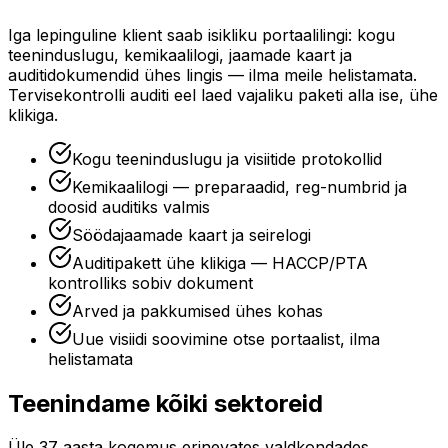
Iga lepinguline klient saab isikliku portaalilingi: kogu
teeninduslugu, kemikaalilogi, jaamade kaart ja
auditidokumendid ühes lingis — ilma meile helistamata.
Tervisekontrolli auditi eel laed vajaliku paketi alla ise, ühe
klikiga.
Kogu teeninduslugu ja visiitide protokollid
Kemikaalilogi — preparaadid, reg-numbrid ja
doosid auditiks valmis
Söödajaamade kaart ja seirelogi
Auditipakett ühe klikiga — HACCP/PTA
kontrolliks sobiv dokument
Arved ja pakkumised ühes kohas
Uue visiidi soovimine otse portaalist, ilma
helistamata
Teenindame kõiki sektoreid
Üle 37 aasta kogemus erinevates valdkondades.