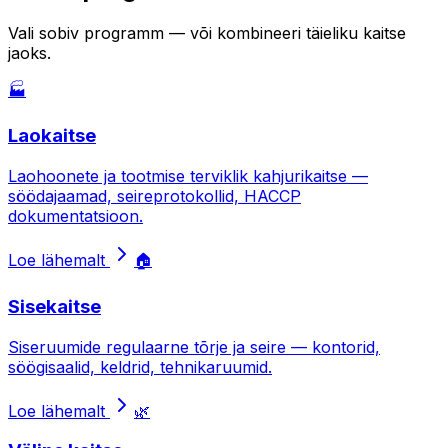
Vali sobiv programm — või kombineeri täieliku kaitse
jaoks.
🏭
Laokaitse
Laohoonete ja tootmise terviklik kahjurikaitse —
söödajaamad, seireprotokollid, HACCP
dokumentatsioon.
Loe lähemalt
🏠
Sisekaitse
Siseruumide regulaarne tõrje ja seire — kontorid,
söögisaalid, keldrid, tehnikaruumid.
Loe lähemalt
🌿