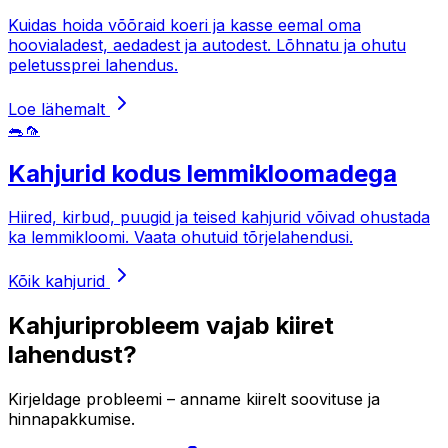
Kuidas hoida võõraid koeri ja kasse eemal oma
hoovialadest, aedadest ja autodest. Lõhnatu ja ohutu
peletussprei lahendus.
Loe lähemalt
🐀🦟
Kahjurid kodus lemmikloomadega
Hiired, kirbud, puugid ja teised kahjurid võivad ohustada
ka lemmikloomi. Vaata ohutuid tõrjelahendusi.
Kõik kahjurid
Kahjuriprobleem vajab kiiret
lahendust?
Kirjeldage probleemi – anname kiirelt soovituse ja
hinnapakkumise.