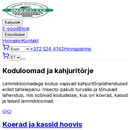
Kahjurid
▾
E-pood
Blogi
Ettevõttele
▾
Hinnakiri
Kontakt
+372 524 4142
Hinnapäring
Koduloomad ja kahjuritõrje
Lemmikloomadega kodus vajavad kahjuritõrjelahendused
erilist tähelepanu. Insecto pakub turvalisi ja tõhusaid
lahendusi, mis sobivad kodudesse, kus on koerad, kassid
ja teised lemmikloomad.
🐶🐱
Koerad ja kassid hoovis