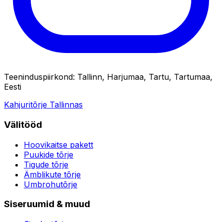
Teeninduspiirkond
:
Tallinn, Harjumaa, Tartu, Tartumaa,
Eesti
Kahjuritõrje Tallinnas
Välitööd
Hoovikaitse pakett
Puukide tõrje
Tigude tõrje
Ämblikute tõrje
Umbrohutõrje
Siseruumid & muud