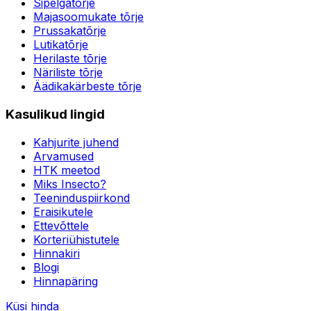
Sipelgatõrje
Majasoomukate tõrje
Prussakatõrje
Lutikatõrje
Herilaste tõrje
Näriliste tõrje
Äädikakärbeste tõrje
Kasulikud lingid
Kahjurite juhend
Arvamused
HTK meetod
Miks Insecto?
Teeninduspiirkond
Eraisikutele
Ettevõttele
Korteriühistutele
Hinnakiri
Blogi
Hinnapäring
Küsi hinda