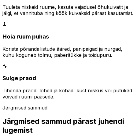
Tuuleta niiskeid ruume, kasuta vajadusel õhukuivatit ja
jälgi, et vannituba ning köök kuivaksid pärast kasutamist.
🧹
Hoia ruum puhas
Korista põrandaliistude ääred, panipaigad ja nurgad,
kuhu koguneb tolmu, paberitükke ja toidupuru.
🔧
Sulge praod
Tihenda praod, lõhed ja kohad, kust niiskus või putukad
võivad ruumi pääseda.
Järgmised sammud
Järgmised sammud pärast juhendi
lugemist