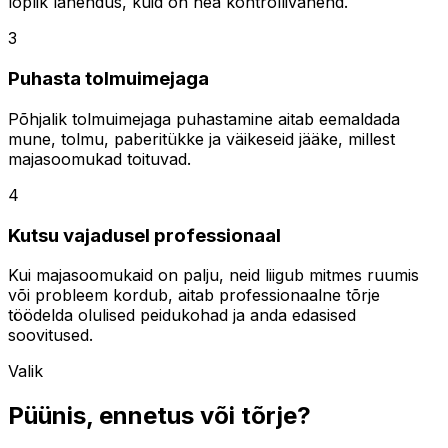
lõplik lahendus, kuid on hea kontrollivahend.
3
Puhasta tolmuimejaga
Põhjalik tolmuimejaga puhastamine aitab eemaldada
mune, tolmu, paberitükke ja väikeseid jääke, millest
majasoomukad toituvad.
4
Kutsu vajadusel professionaal
Kui majasoomukaid on palju, neid liigub mitmes ruumis
või probleem kordub, aitab professionaalne tõrje
töödelda olulised peidukohad ja anda edasised
soovitused.
Valik
Püünis, ennetus või tõrje?