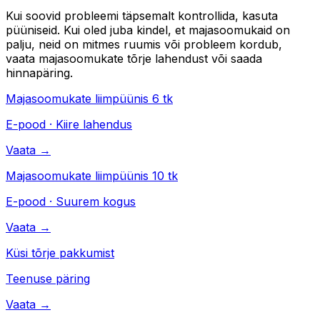
Kui soovid probleemi täpsemalt kontrollida, kasuta
püüniseid. Kui oled juba kindel, et majasoomukaid on
palju, neid on mitmes ruumis või probleem kordub,
vaata majasoomukate tõrje lahendust või saada
hinnapäring.
Majasoomukate liimpüünis 6 tk
E-pood · Kiire lahendus
Vaata →
Majasoomukate liimpüünis 10 tk
E-pood · Suurem kogus
Vaata →
Küsi tõrje pakkumist
Teenuse päring
Vaata →