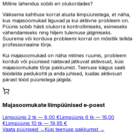
Milline lahendus sobib eri olukordades?
Väiksema kahtluse korral alusta liimpüünistega, et näha,
kus majasoomukad liiguvad ja kui aktiivne probleem on.
Püünis sobib hästi olukorra kontrollimiseks, esimeseks
vähendamiseks ning hiljem tulemuse jälgimiseks.
Suurema või korduva probleemi korral on mõistlik tellida
professionaalne tõrje.
Kui majasoomukaid on näha mitmes ruumis, probleem
kordub või püünised näitavad jätkuvat aktiivsust, küsi
majasoomukate tõrje pakkumist. Teenuse käigus saab
töödelda peidukohti ja anda juhised, kuidas aktiivsust
pärast tööd püünistega jälgida.
Majasoomukate liimpüünised e-poest
Liimpüünis 2 tk — 8,00 €
Liimpüünis 6 tk — 16,00
€
Liimpüünis 10 tk — 19,95 €
Vaata püüniseid →
Küsi teenuse pakkumist →