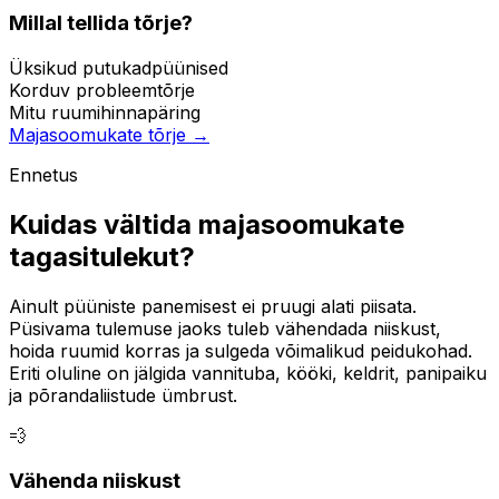
Millal tellida tõrje?
Üksikud putukad
püünised
Korduv probleem
tõrje
Mitu ruumi
hinnapäring
Majasoomukate tõrje →
Ennetus
Kuidas vältida majasoomukate
tagasitulekut?
Ainult püüniste panemisest ei pruugi alati piisata.
Püsivama tulemuse jaoks tuleb vähendada niiskust,
hoida ruumid korras ja sulgeda võimalikud peidukohad.
Eriti oluline on jälgida vannituba, kööki, keldrit, panipaiku
ja põrandaliistude ümbrust.
💨
Vähenda niiskust