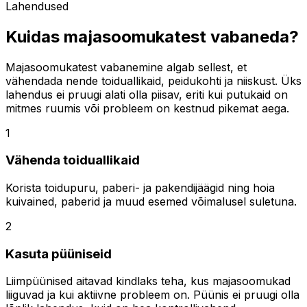
Lahendused
Kuidas majasoomukatest vabaneda?
Majasoomukatest vabanemine algab sellest, et
vähendada nende toiduallikaid, peidukohti ja niiskust. Üks
lahendus ei pruugi alati olla piisav, eriti kui putukaid on
mitmes ruumis või probleem on kestnud pikemat aega.
1
Vähenda toiduallikaid
Korista toidupuru, paberi- ja pakendijäägid ning hoia
kuivained, paberid ja muud esemed võimalusel suletuna.
2
Kasuta püüniseid
Liimpüünised aitavad kindlaks teha, kus majasoomukad
liiguvad ja kui aktiivne probleem on. Püünis ei pruugi olla