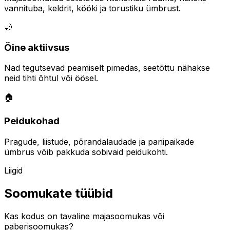
vannituba, keldrit, kööki ja torustiku ümbrust.
🌙
Öine aktiivsus
Nad tegutsevad peamiselt pimedas, seetõttu nähakse
neid tihti õhtul või öösel.
🏠
Peidukohad
Pragude, liistude, põrandalaudade ja panipaikade
ümbrus võib pakkuda sobivaid peidukohti.
Liigid
Soomukate tüübid
Kas kodus on tavaline majasoomukas või
paberisoomukas?