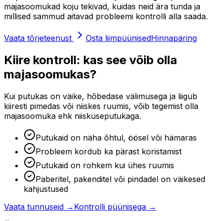
majasoomukad koju tekivad, kuidas neid ära tunda ja
millised sammud aitavad probleemi kontrolli alla saada.
Vaata tõrjeteenust
Osta liimpüünised
Hinnapäring
Kiire kontroll: kas see võib olla
majasoomukas?
Kui putukas on väike, hõbedase välimusega ja liigub
kiiresti pimedas või niiskes ruumis, võib tegemist olla
majasoomuka ehk niiskuseputukaga.
Putukaid on näha õhtul, öösel või hämaras
Probleem kordub ka pärast koristamist
Putukaid on rohkem kui ühes ruumis
Paberitel, pakenditel või pindadel on väikesed
kahjustused
Vaata tunnuseid →
Kontrolli püünisega →