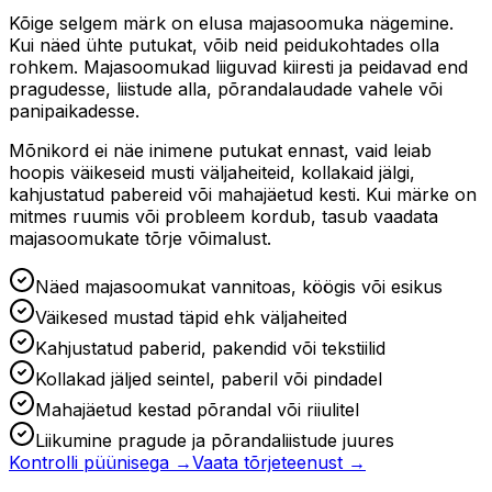
Kõige selgem märk on elusa majasoomuka nägemine.
Kui näed ühte putukat, võib neid peidukohtades olla
rohkem. Majasoomukad liiguvad kiiresti ja peidavad end
pragudesse, liistude alla, põrandalaudade vahele või
panipaikadesse.
Mõnikord ei näe inimene putukat ennast, vaid leiab
hoopis väikeseid musti väljaheiteid, kollakaid jälgi,
kahjustatud pabereid või mahajäetud kesti. Kui märke on
mitmes ruumis või probleem kordub, tasub vaadata
majasoomukate tõrje võimalust.
Näed majasoomukat vannitoas, köögis või esikus
Väikesed mustad täpid ehk väljaheited
Kahjustatud paberid, pakendid või tekstiilid
Kollakad jäljed seintel, paberil või pindadel
Mahajäetud kestad põrandal või riiulitel
Liikumine pragude ja põrandaliistude juures
Kontrolli püünisega →
Vaata tõrjeteenust →