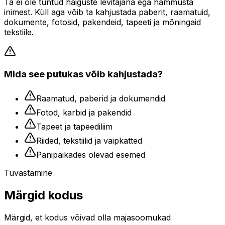
Ta ei ole tuntud haiguste levitajana ega hammusta
inimest. Küll aga võib ta kahjustada paberit, raamatuid,
dokumente, fotosid, pakendeid, tapeeti ja mõningaid
tekstiile.
Mida see putukas võib kahjustada?
Raamatud, paberid ja dokumendid
Fotod, karbid ja pakendid
Tapeet ja tapeediliim
Riided, tekstiilid ja vaipkatted
Panipaikades olevad esemed
Tuvastamine
Märgid kodus
Märgid, et kodus võivad olla majasoomukad