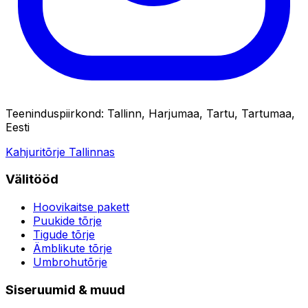
Teeninduspiirkond
:
Tallinn, Harjumaa, Tartu, Tartumaa,
Eesti
Kahjuritõrje Tallinnas
Välitööd
Hoovikaitse pakett
Puukide tõrje
Tigude tõrje
Ämblikute tõrje
Umbrohutõrje
Siseruumid & muud