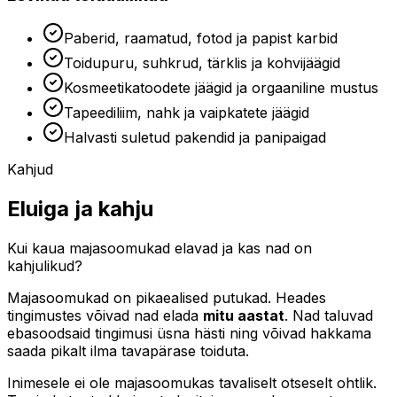
Paberid, raamatud, fotod ja papist karbid
Toidupuru, suhkrud, tärklis ja kohvijäägid
Kosmeetikatoodete jäägid ja orgaaniline mustus
Tapeediliim, nahk ja vaipkatete jäägid
Halvasti suletud pakendid ja panipaigad
Kahjud
Eluiga ja kahju
Kui kaua majasoomukad elavad ja kas nad on
kahjulikud?
Majasoomukad on pikaealised putukad. Heades
tingimustes võivad nad elada
mitu aastat
. Nad taluvad
ebasoodsaid tingimusi üsna hästi ning võivad hakkama
saada pikalt ilma tavapärase toiduta.
Inimesele ei ole majasoomukas tavaliselt otseselt ohtlik.