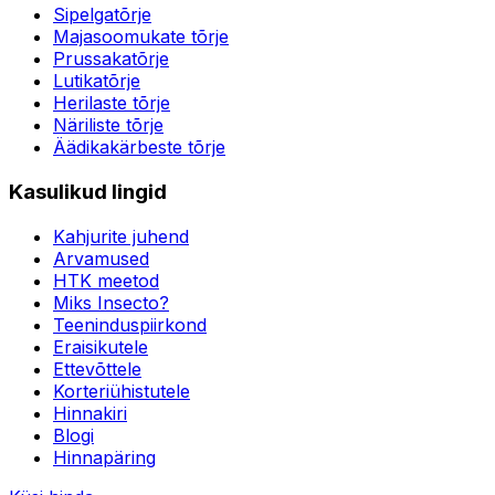
Sipelgatõrje
Majasoomukate tõrje
Prussakatõrje
Lutikatõrje
Herilaste tõrje
Näriliste tõrje
Äädikakärbeste tõrje
Kasulikud lingid
Kahjurite juhend
Arvamused
HTK meetod
Miks Insecto?
Teeninduspiirkond
Eraisikutele
Ettevõttele
Korteriühistutele
Hinnakiri
Blogi
Hinnapäring