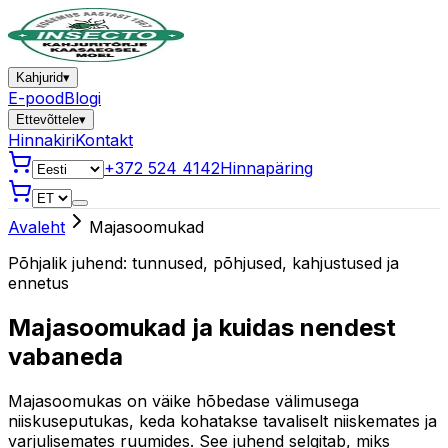
Kahjurid
▾
E-pood
Blogi
Ettevõttele
▾
Hinnakiri
Kontakt
+372 524 4142
Hinnapäring
Avaleht
Majasoomukad
Põhjalik juhend: tunnused, põhjused, kahjustused ja
ennetus
Majasoomukad ja kuidas nendest
vabaneda
Majasoomukas on väike hõbedase välimusega
niiskuseputukas, keda kohatakse tavaliselt niiskemates ja
varjulisemates ruumides. See juhend selgitab, miks