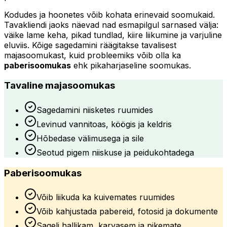
Kodudes ja hoonetes võib kohata erinevaid soomukaid.
Tavakliendi jaoks näevad nad esmapilgul sarnased välja:
väike lame keha, pikad tundlad, kiire liikumine ja varjuline
eluviis. Kõige sagedamini räägitakse tavalisest
majasoomukast, kuid probleemiks võib olla ka
paberisoomukas
ehk pikaharjaseline soomukas.
Tavaline majasoomukas
Sagedamini niisketes ruumides
Levinud vannitoas, köögis ja keldris
Hõbedase välimusega ja sile
Seotud pigem niiskuse ja peidukohtadega
Paberisoomukas
Võib liikuda ka kuivemates ruumides
Võib kahjustada pabereid, fotosid ja dokumente
Sageli hallikam, karvasem ja pikemate