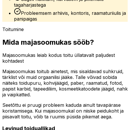
tagaharjastega
Probleemsem arhiivis, kontoris, raamaturiiulis ja
panipaigas
Toitumine
Mida majasoomukas sööb?
Majasoomukas leiab kodus toitu üllatavalt paljudest
kohtadest
Majasoomukas toitub ainetest, mis sisaldavad suhkruid,
tärklist või muid orgaanilisi jääke. Talle võivad sobida
näiteks toidupuru, kohvijäägid, paber, raamatud, fotod,
papist karbid, tapeediliim, kosmeetikatoodete jäägid, nahk
ja vaipkatted.
Seetõttu ei pruugi probleem kaduda ainult tavapärase
koristamisega. Kui majasoomukal on niiske peidukoht ja
piisavalt toitu, võib ta ruumis püsida pikemat aega.
Levinud toiduallikad