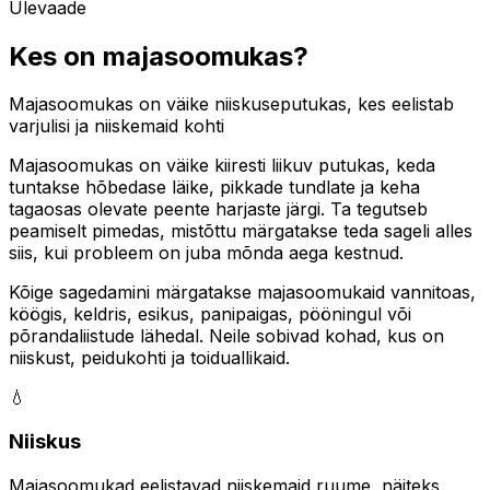
Ülevaade
Kes on majasoomukas?
Majasoomukas on väike niiskuseputukas, kes eelistab
varjulisi ja niiskemaid kohti
Majasoomukas on väike kiiresti liikuv putukas, keda
tuntakse hõbedase läike, pikkade tundlate ja keha
tagaosas olevate peente harjaste järgi. Ta tegutseb
peamiselt pimedas, mistõttu märgatakse teda sageli alles
siis, kui probleem on juba mõnda aega kestnud.
Kõige sagedamini märgatakse majasoomukaid vannitoas,
köögis, keldris, esikus, panipaigas, pööningul või
põrandaliistude lähedal. Neile sobivad kohad, kus on
niiskust, peidukohti ja toiduallikaid.
💧
Niiskus
Majasoomukad eelistavad niiskemaid ruume, näiteks