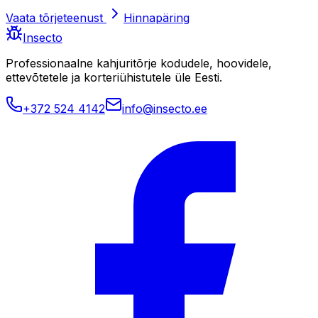
Vaata tõrjeteenust
Hinnapäring
Insecto
Professionaalne kahjuritõrje kodudele, hoovidele,
ettevõtetele ja korteriühistutele üle Eesti.
+372 524 4142
info@insecto.ee